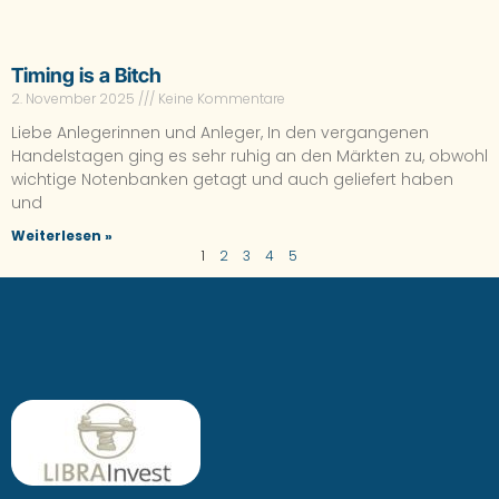
Timing is a Bitch
2. November 2025
Keine Kommentare
Liebe Anlegerinnen und Anleger, In den vergangenen
Handelstagen ging es sehr ruhig an den Märkten zu, obwohl
wichtige Notenbanken getagt und auch geliefert haben
und
Weiterlesen »
1
2
3
4
5