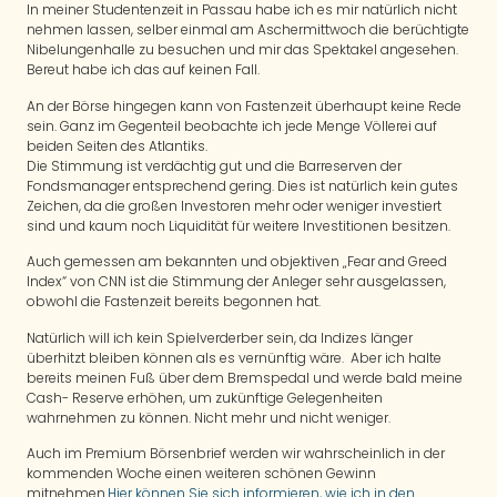
In meiner Studentenzeit in Passau habe ich es mir natürlich nicht
nehmen lassen, selber einmal am Aschermittwoch die berüchtigte
Nibelungenhalle zu besuchen und mir das Spektakel angesehen.
Bereut habe ich das auf keinen Fall.
An der Börse hingegen kann von Fastenzeit überhaupt keine Rede
sein. Ganz im Gegenteil beobachte ich jede Menge Völlerei auf
beiden Seiten des Atlantiks.
Die Stimmung ist verdächtig gut und die Barreserven der
Fondsmanager entsprechend gering. Dies ist natürlich kein gutes
Zeichen, da die großen Investoren mehr oder weniger investiert
sind und kaum noch Liquidität für weitere Investitionen besitzen.
Auch gemessen am bekannten und objektiven „Fear and Greed
Index“ von CNN ist die Stimmung der Anleger sehr ausgelassen,
obwohl die Fastenzeit bereits begonnen hat.
Natürlich will ich kein Spielverderber sein, da Indizes länger
überhitzt bleiben können als es vernünftig wäre. Aber ich halte
bereits meinen Fuß über dem Bremspedal und werde bald meine
Cash- Reserve erhöhen, um zukünftige Gelegenheiten
wahrnehmen zu können. Nicht mehr und nicht weniger.
Auch im Premium Börsenbrief werden wir wahrscheinlich in der
kommenden Woche einen weiteren schönen Gewinn
mitnehmen.
Hier können Sie sich informieren, wie ich in den