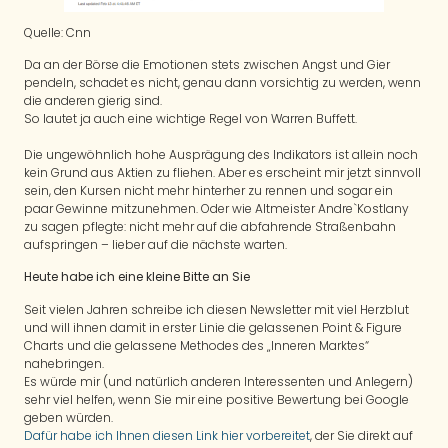
Quelle: Cnn
Da an der Börse die Emotionen stets zwischen Angst und Gier
pendeln, schadet es nicht, genau dann vorsichtig zu werden, wenn
die anderen gierig sind.
So lautet ja auch eine wichtige Regel von Warren Buffett.
Die ungewöhnlich hohe Ausprägung des Indikators ist allein noch
kein Grund aus Aktien zu fliehen. Aber es erscheint mir jetzt sinnvoll
sein, den Kursen nicht mehr hinterher zu rennen und sogar ein
paar Gewinne mitzunehmen. Oder wie Altmeister Andre`Kostlany
zu sagen pflegte: nicht mehr auf die abfahrende Straßenbahn
aufspringen – lieber auf die nächste warten.
Heute habe ich eine kleine Bitte an Sie
Seit vielen Jahren schreibe ich diesen Newsletter mit viel Herzblut
und will ihnen damit in erster Linie die gelassenen Point & Figure
Charts und die gelassene Methodes des „Inneren Marktes“
nahebringen.
Es würde mir (und natürlich anderen Interessenten und Anlegern)
sehr viel helfen, wenn Sie mir eine positive Bewertung bei Google
geben würden.
Dafür habe ich Ihnen diesen Link hier vorbereitet
, der Sie direkt auf