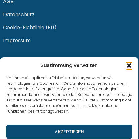
AGB
Datenschutz
Cookie-Richtlinie (EU)
Impressum
KONTAKT
Zustimmung verwalten
Um Ihnen ein optimales Erlebnis zu bieten, verwenden wir
Technologien wie Cookies, um Geräteinformationen zu speichern
und/oder darauf zuzugreifen. Wenn Sie diesen Technologien
0228 / 915 614 81
zustimmen, können wir Daten wie das Surfverhalten oder eindeutige
IDs auf dieser Website verarbeiten. Wenn Sie Ihre Zustimmung nicht
klaus.buhl@libra-invest.de
erteilen oder zurückziehen, können bestimmte Merkmale und
Funktionen beeinträchtigt werden.
AKZEPTIEREN