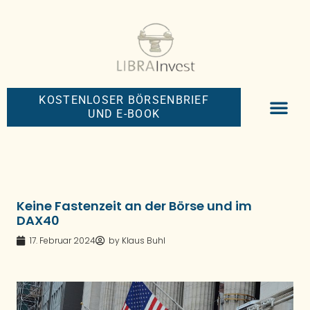
KOSTENLOSER BÖRSENBRIEF
UND E-BOOK
BIG-MONEY-NEW
PREMIUM BÖRS
Keine Fastenzeit an der Börse und im
DAX40
17. Februar 2024
by
Klaus Buhl