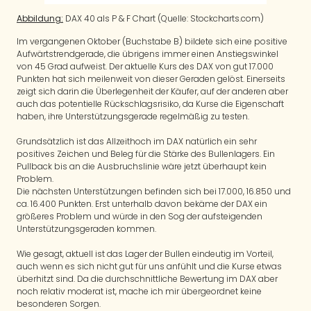
Abbildung:
DAX 40 als P & F Chart (Quelle: Stockcharts.com)
Im vergangenen Oktober (Buchstabe B) bildete sich eine positive
Aufwärtstrendgerade, die übrigens immer einen Anstiegswinkel
von 45 Grad aufweist. Der aktuelle Kurs des DAX von gut 17.000
Punkten hat sich meilenweit von dieser Geraden gelöst. Einerseits
zeigt sich darin die Überlegenheit der Käufer, auf der anderen aber
auch das potentielle Rückschlagsrisiko, da Kurse die Eigenschaft
haben, ihre Unterstützungsgerade regelmäßig zu testen.
Grundsätzlich ist das Allzeithoch im DAX natürlich ein sehr
positives Zeichen und Beleg für die Stärke des Bullenlagers. Ein
Pullback bis an die Ausbruchslinie wäre jetzt überhaupt kein
Problem.
Die nächsten Unterstützungen befinden sich bei 17.000, 16.850 und
ca. 16.400 Punkten. Erst unterhalb davon bekäme der DAX ein
größeres Problem und würde in den Sog der aufsteigenden
Unterstützungsgeraden kommen.
Wie gesagt, aktuell ist das Lager der Bullen eindeutig im Vorteil,
auch wenn es sich nicht gut für uns anfühlt und die Kurse etwas
überhitzt sind. Da die durchschnittliche Bewertung im DAX aber
noch relativ moderat ist, mache ich mir übergeordnet keine
besonderen Sorgen.