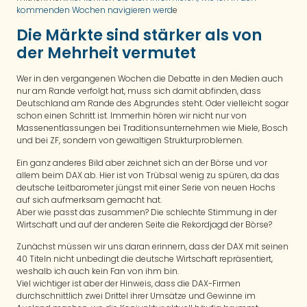
kommenden Wochen navigieren werd
e
Die Märkte sind stärker als von
der Mehrheit vermutet
Wer in den vergangenen Wochen die Debatte in den Medien auch
nur am Rande verfolgt hat, muss sich damit abfinden, dass
Deutschland am Rande des Abgrundes steht. Oder vielleicht sogar
schon einen Schritt ist. Immerhin hören wir nicht nur von
Massenentlassungen bei Traditionsunternehmen wie Miele, Bosch
und bei ZF, sondern von gewaltigen Strukturproblemen.
Ein ganz anderes Bild aber zeichnet sich an der Börse und vor
allem beim DAX ab. Hier ist von Trübsal wenig zu spüren, da das
deutsche Leitbarometer jüngst mit einer Serie von neuen Hochs
auf sich aufmerksam gemacht hat.
Aber wie passt das zusammen? Die schlechte Stimmung in der
Wirtschaft und auf der anderen Seite die Rekordjagd der Börse?
Zunächst müssen wir uns daran erinnern, dass der DAX mit seinen
40 Titeln nicht unbedingt die deutsche Wirtschaft repräsentiert,
weshalb ich auch kein Fan von ihm bin.
Viel wichtiger ist aber der Hinweis, dass die DAX-Firmen
durchschnittlich zwei Drittel ihrer Umsätze und Gewinne im