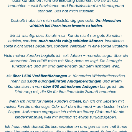
dass Kunden oft nicht die Beratung bekamen, die sie wirklich
brauchten – weil Provisionen und Produktverkauf im Vordergrund
standen. Das hat mich frustriert.
Deshalb habe ich mich selbstständig gemacht:
Um Menschen
wirklich
bei ihren Investments zu helfen.
Mir ist wichtig, dass Sie als mein Kunde nicht nur gute Renditen
erzielen, sondern
auch nachts ruhig schlafen können
. Investieren
sollte nicht Stress bedeuten, sondern Vertrauen in eine solide Strategie.
Viele meiner Kunden begleite ich seit Jahren – manche sogar über ein
Jahrzehnt. Das erfüllt mich mit Stolz, denn es zeigt: Die Strategie
funktioniert, und wir sind gemeinsam auf dem richtigen Weg.
Mit
über 1.500 Veröffentlichungen
in führenden Wirtschaftsmedien,
mehr als
3.000 durchgeführten Anlageberatungen
und einem
Kundenstamm von
über 500 zufriedenen Anlegern
bringe ich die
Erfahrung mit, die Sie für Ihre finanzielle Zukunft brauchen.
Wenn ich nicht für meine Kunden arbeite, bin ich am liebsten mit
meiner Familie unterwegs. Oder auf dem Rennrad – am besten in den
Bergen. Außerdem engagiere ich mich im Rotary Club und für die
Kinderkrebshilfe, weil mir wichtig ist, etwas zurückzugeben.
Ich freue mich darauf, Sie kennenzulernen und gemeinsam mit Ihnen
eine Strategie zu entwickeln, die zu Ihrem Leben passt. Rufen Sie mich