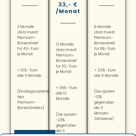
33,- €
/Monat
3 Monate
6 Monate
Libra Invest
Libra Invest
Premium-
Premium-
Börsenbrief
Börsenbrief
12 Monate
für 43,- Euro
für 38,- Euro
Libra Invest
je Monat
je Monat
Premium-
Börsenbrief
für 33,- Euro
= 129,- Euro
= 228,- Euro
je Monat
alle 3 Monate
alle 6 Monate
= 396,- Euro
(Einstiegsvariante
(Sie sparen
alle 12
des
~12%
Monate
Premium-
gegenüber
Börsenbriefes)
der 3
Monats-
(Sie sparen
Zahlweise)
~23%
gegenüber
der 3