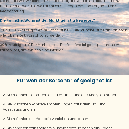
Sie hat die Weltwirtschaftskrise überlebt, die Dotcom-Blase, die Finanzkrise
und Corona. Warum? Weil sie nicht auf Prognosen basiert, sondern auf
Beobachtung.
Die Fallhöhe: Wann ist der Markt günstig bewertet?
70 bis 80 % Kaufsignale? Der Markt ist heiß. Die Fallhöhe ist gefährlich hoch.
Alle jubeln. Zeit, vorsichtig zu werden.
30 % Kaufsignale? Der Markt ist kalt. Die Fallhöhe ist gering. Niemand will
kaufen. Zeit, antizyklisch einzusteigen.
Für wen der Börsenbrief geeignet ist
✓
Sie möchten selbst entscheiden, aber fundierte Analysen nutzen
✓
Sie wünschen konkrete Empfehlungen mit klaren Ein- und
Ausstiegssignalen
✓
Sie möchten die Methodik verstehen und lernen
✓
Sie schätzen transparente Musterdepots, in denen alle Trades