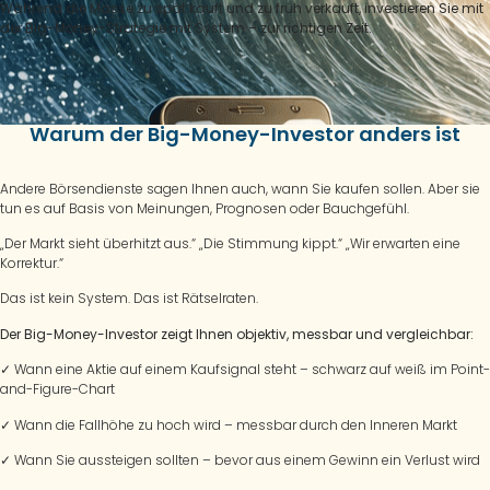
Während die Masse zu spät kauft und zu früh verkauft,
investieren Sie mit
der Big-Money-Strategie mit System – zur richtigen Zeit.
Warum der Big-Money-Investor anders ist
Andere Börsendienste sagen Ihnen auch, wann Sie kaufen sollen. Aber sie
tun es auf Basis von Meinungen, Prognosen oder Bauchgefühl.
„Der Markt sieht überhitzt aus.“ „Die Stimmung kippt.“ „Wir erwarten eine
Korrektur.“
Das ist kein System. Das ist Rätselraten.
Der Big-Money-Investor zeigt Ihnen objektiv, messbar und vergleichbar:
✓
Wann eine Aktie auf einem Kaufsignal steht – schwarz auf weiß im Point-
and-Figure-Chart
✓
Wann die Fallhöhe zu hoch wird – messbar durch den Inneren Markt
✓
Wann Sie aussteigen sollten – bevor aus einem Gewinn ein Verlust wird