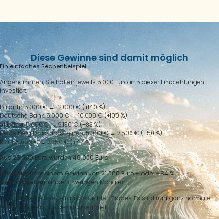
Diese Gewinne sind damit möglich
Ein einfaches Rechenbeispiel:
Angenommen, Sie hätten jeweils 5.000 Euro in 5 dieser Empfehlungen
investiert:
Palantir: 5.000 €
→
12.000 € (+140 %)
Deutsche Bank: 5.000 €
→
10.000 € (+100 %)
Alibaba: 5.000 €
→
9.150 € (+83 %)
Heidelberg Druckmaschinen: 5.000 €
→
7.500 € (+50 %)
KION: 5.000 €
→
7.350 € (+47 %)
Aus 25.000 Euro wurden 46.000 Euro.
Das entspricht einem Gewinn von 21.000 Euro – oder +84 %
Gesamtperformance.
In wenigen Monaten.
Das sind keine speziell ausgesuchten Trades. Es sind fünf ganz normale
Empfehlungen aus dem Börsenbrief.