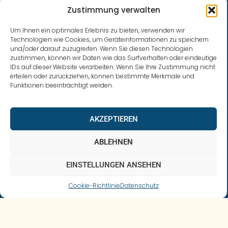
Monats-
JETZT
BESTELLEN
Zustimmung verwalten
Zahlweise)
JETZT
BESTELLEN
Um Ihnen ein optimales Erlebnis zu bieten, verwenden wir
Technologien wie Cookies, um Geräteinformationen zu speichern
und/oder darauf zuzugreifen. Wenn Sie diesen Technologien
zustimmen, können wir Daten wie das Surfverhalten oder eindeutige
JETZT
BESTELLEN
IDs auf dieser Website verarbeiten. Wenn Sie Ihre Zustimmung nicht
erteilen oder zurückziehen, können bestimmte Merkmale und
Funktionen beeinträchtigt werden.
AKZEPTIEREN
ABLEHNEN
EINSTELLUNGEN ANSEHEN
Cookie-Richtlinie
Datenschutz