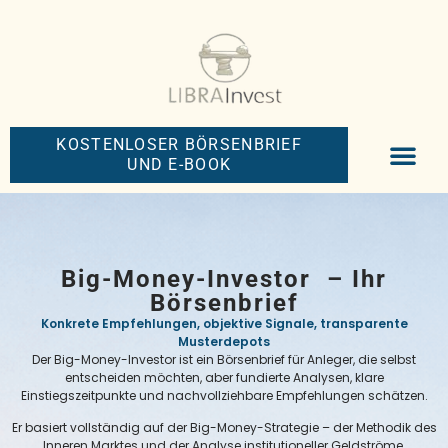
KOSTENLOSER BÖRSENBRIEF
UND E-BOOK
BIG-MONEY-NEW
PREMIUM BÖRS
Big-Money-Investor – Ihr
Börsenbrief
Konkrete Empfehlungen, objektive Signale, transparente
Musterdepots
Der Big-Money-Investor ist ein Börsenbrief für Anleger, die selbst
entscheiden möchten, aber fundierte Analysen, klare
Einstiegszeitpunkte und nachvollziehbare Empfehlungen schätzen.
Er basiert vollständig auf der Big-Money-Strategie – der Methodik des
Inneren Marktes und der Analyse institutioneller Geldströme.