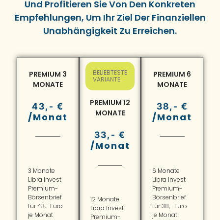
Und Profitieren Sie Von Den Konkreten
Empfehlungen, Um Ihr Ziel Der Finanziellen
Unabhängigkeit Zu Erreichen.
BELIEBTESTE
PREMIUM 3
PREMIUM 6
VARIANTE
MONATE
MONATE
PREMIUM 12
43,- €
38,- €
MONATE
/Monat
/Monat
33,- €
/Monat
3 Monate
6 Monate
Libra Invest
Libra Invest
Premium-
Premium-
Börsenbrief
Börsenbrief
12 Monate
für 43,- Euro
für 38,- Euro
Libra Invest
je Monat
je Monat
Premium-