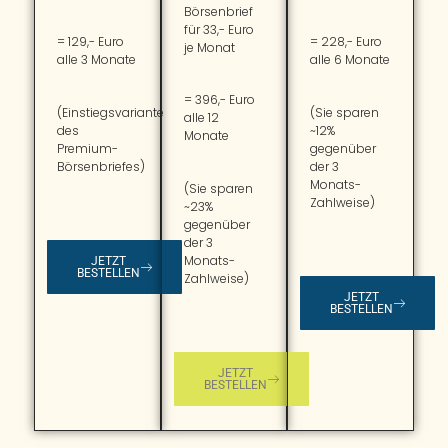
Börsenbrief
für 33,- Euro
= 129,- Euro
= 228,- Euro
je Monat
alle 3 Monate
alle 6 Monate
= 396,- Euro
(Einstiegsvariante
(Sie sparen
alle 12
des
~12%
Monate
Premium-
gegenüber
Börsenbriefes)
der 3
Monats-
(Sie sparen
Zahlweise)
~23%
gegenüber
der 3
Monats-
JETZT
BESTELLEN
Zahlweise)
JETZT
BESTELLEN
JETZT
BESTELLEN