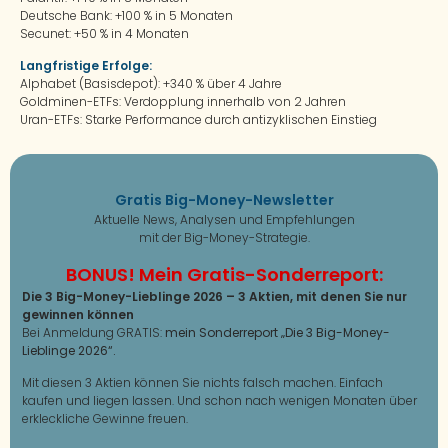
Deutsche Bank: +100 % in 5 Monaten
Secunet: +50 % in 4 Monaten
Langfristige Erfolge:
Alphabet (Basisdepot): +340 % über 4 Jahre
Goldminen-ETFs: Verdopplung innerhalb von 2 Jahren
Uran-ETFs: Starke Performance durch antizyklischen Einstieg
Gratis Big-Money-Newsletter
Aktuelle News, Analysen und Empfehlungen
mit der Big-Money-Strategie.
BONUS! Mein Gratis-Sonderreport:
Die 3 Big-Money-Lieblinge 2026 – 3 Aktien, mit denen Sie nur
gewinnen können
Bei Anmeldung GRATIS:
mein Sonderreport „Die 3 Big-Money-
Lieblinge 2026“.
Mit diesen 3 Aktien können Sie nichts falsch machen. Einfach
kaufen und liegen lassen. Und schon nach wenigen Monaten über
erkleckliche Gewinne freuen.