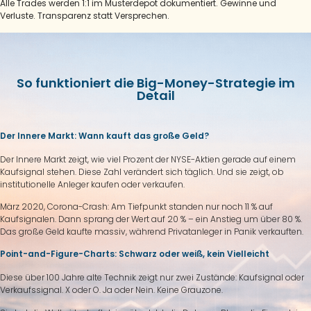
Alle Trades werden 1:1 im Musterdepot dokumentiert. Gewinne und
Verluste. Transparenz statt Versprechen.
So funktioniert die Big-Money-Strategie im
Detail
Der Innere Markt: Wann kauft das große Geld?
Der Innere Markt zeigt, wie viel Prozent der NYSE-Aktien gerade auf einem
Kaufsignal stehen. Diese Zahl verändert sich täglich. Und sie zeigt, ob
institutionelle Anleger kaufen oder verkaufen.
März 2020, Corona-Crash: Am Tiefpunkt standen nur noch 11 % auf
Kaufsignalen. Dann sprang der Wert auf 20 % – ein Anstieg um über 80 %.
Das große Geld kaufte massiv, während Privatanleger in Panik verkauften.
Point-and-Figure-Charts: Schwarz oder weiß, kein Vielleicht
Diese über 100 Jahre alte Technik zeigt nur zwei Zustände: Kaufsignal oder
Verkaufssignal. X oder O. Ja oder Nein. Keine Grauzone.