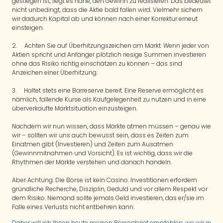
gestiegen ist, liegt es nahe, den Gewinn zu realisieren. Das bedeutet
nicht unbedingt, dass die Aktie bald fallen wird. Vielmehr sichern
wir dadurch Kapital ab und können nach einer Korrektur erneut
einsteigen.
2. Achten Sie auf Überhitzungszeichen am Markt. Wenn jeder von
Aktien spricht und Anfänger plötzlich riesige Summen investieren
ohne das Risiko richtig einschätzen zu können – das sind
Anzeichen einer Überhitzung.
3. Haltet stets eine Barreserve bereit. Eine Reserve ermöglicht es
nämlich, fallende Kurse als Kaufgelegenheit zu nutzen und in eine
überverkaufte Marktsituation einzusteigen.
Nachdem wir nun wissen, dass Märkte atmen müssen – genau wie
wir – sollten wir uns auch bewusst sein, dass es Zeiten zum
Einatmen gibt (Investieren) und Zeiten zum Ausatmen
(Gewinnmitnahmen und Vorsicht). Es ist wichtig, dass wir die
Rhythmen der Märkte verstehen und danach handeln.
Aber Achtung: Die Börse ist kein Casino. Investitionen erfordern
gründliche Recherche, Disziplin, Geduld und vor allem Respekt vor
dem Risiko. Niemand sollte jemals Geld investieren, das er/sie im
Falle eines Verlusts nicht entbehren kann.
Daher will ich Ihnen heute meinen Börsenbrief empfehlen, wo wir in