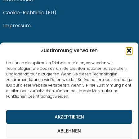
Cookie-Richtlinie (EU)
Impressum
KONTAKT
Zustimmung verwalten
Um Ihnen ein optimales Erlebnis zu bieten, verwenden wir
Technologien wie Cookies, um Geräteinformationen zu speichern
und/oder darauf zuzugreifen. Wenn Sie diesen Technologien
0228 / 915 614 81
zustimmen, können wir Daten wie das Surfverhalten oder eindeutige
IDs auf dieser Website verarbeiten. Wenn Sie Ihre Zustimmung nicht
klaus.buhl@libra-invest.de
erteilen oder zurückziehen, können bestimmte Merkmale und
Funktionen beeinträchtigt werden.
AKZEPTIEREN
ABLEHNEN