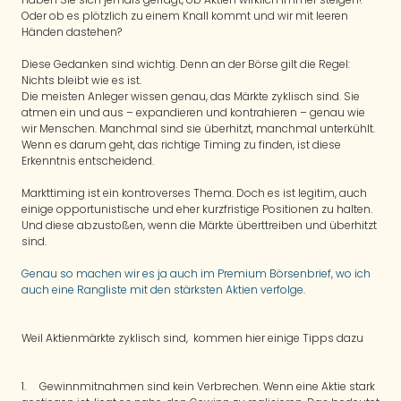
Oder ob es plötzlich zu einem Knall kommt und wir mit leeren
Händen dastehen?
Diese Gedanken sind wichtig. Denn an der Börse gilt die Regel:
Nichts bleibt wie es ist.
Die meisten Anleger wissen genau, das Märkte zyklisch sind. Sie
atmen ein und aus – expandieren und kontrahieren – genau wie
wir Menschen. Manchmal sind sie überhitzt, manchmal unterkühlt.
Wenn es darum geht, das richtige Timing zu finden, ist diese
Erkenntnis entscheidend.
Markttiming ist ein kontroverses Thema. Doch es ist legitim, auch
einige opportunistische und eher kurzfristige Positionen zu halten.
Und diese abzustoßen, wenn die Märkte überttreiben und überhitzt
sind.
Genau so machen wir es ja auch im Premium Börsenbrief, wo ich
auch eine Rangliste mit den stärksten Aktien verfolge.
Weil Aktienmärkte zyklisch sind, kommen hier einige Tipps dazu
1. Gewinnmitnahmen sind kein Verbrechen. Wenn eine Aktie stark