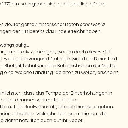
n 1970ern, so ergeben sich noch deutlich höhere
n: Es deutet gemäß historischer Daten
sehr wenig
ungen der FED bereits das Ende erreicht haben.
zwangsläufig…
, argumentativ zu belegen, warum doch dieses Mal
für wenig überzeugend. Natürlich wird die FED nicht mit
e Rhetorik behutsam den Befindlichkeiten der Märkte
eine “weiche Landung” ableiten zu wollen, erscheint
einlichsten, dass das Tempo der Zinserhöhungen in
e aber dennoch weiter stattfinden.
te auf die Realwirtschaft, die sich hieraus ergeben,
ndert schreiben. Vielmehr geht es mir hier um die
 damit natürliich auch auf Ihr Depot.