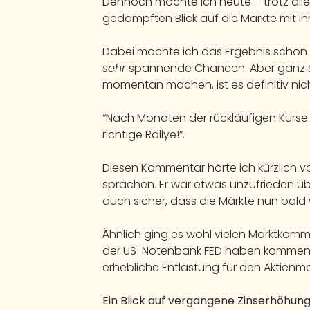
Dennoch möchte ich heute – trotz all
gedämpften Blick auf die Märkte mit Ih
Dabei möchte ich das Ergebnis schon z
sehr
spannende Chancen. Aber ganz so
momentan machen, ist es definitiv nic
“Nach Monaten der rückläufigen Kurse 
richtige Rallye!”.
Diesen Kommentar hörte ich kürzlich v
sprachen. Er war etwas unzufrieden übe
auch sicher, dass die Märkte nun bald w
Ähnlich ging es wohl vielen Marktkom
der US-Notenbank FED haben kommen 
erhebliche Entlastung für den Aktienmar
Ein Blick auf vergangene Zinserhöhung