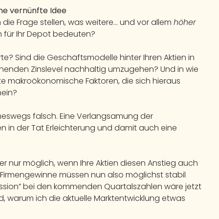
ine vernünfte Idee
h die Frage stellen, was weitere… und vor allem
höher
n für Ihr Depot bedeuten?
erte? Sind die Geschäftsmodelle hinter Ihren Aktien in
iehenden Zinslevel nachhaltig umzugehen? Und in wie
ete makroökonomische Faktoren, die sich hieraus
nein?
eineswegs falsch. Eine Verlangsamung der
 in der Tat Erleichterung und damit auch eine
er nur möglich, wenn Ihre Aktien diesen Anstieg auch
Firmengewinne müssen nun also möglichst stabil
ssion” bei den kommenden Quartalszahlen wäre jetzt
d, warum ich die aktuelle Marktentwicklung etwas