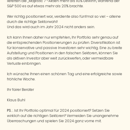
lieferten die „Majestic 7“-Aktien mehr als 110% Gewinn, während der
S&P 500 es auf etwas mehr als 20% brachte.
Wer richtig positioniert war, verdiente also fünfmal so viel – alleine
durch die richtige Sektorwahl!
Und das wird auch im Jahr 2024 nicht anders sein.
Ich kann Ihnen daher nur empfehlen, Ihr Portfolio sehr genau auf
die entsprechenden Positionierungen zu prüfen. Diversifikation ist
für konservative und passive Investoren sehr wichtig. Eine zu breite
Aufstellung und Positionen in den falschen Sektoren, können Sie
als aktiven Investor aber weit zurückwerfen, oder vermeidbare
Verluste einbringen.
Ich wünsche Ihnen einen schönen Tag und eine erfolgreiche sowie
fröhliche Woche.
Ihr fairer Berater
Klaus Buhl
PS.:
. Ist Ihr Portfolio optimal für 2024 positioniert? Setzen Sie
wirklich
auf die richtigen Sektoren? Vermeiden Sie unangenehme
Überraschungen und spielen Sie 2024 ganz vorne mit.