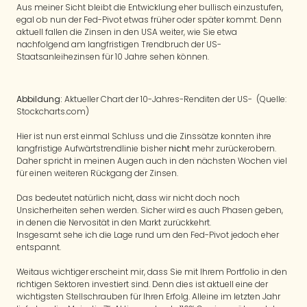
Aus meiner Sicht bleibt die Entwicklung eher bullisch einzustufen,
egal ob nun der Fed-Pivot etwas früher oder später kommt. Denn
aktuell fallen die Zinsen in den USA weiter, wie Sie etwa
nachfolgend am langfristigen Trendbruch der US-
Staatsanleihezinsen für 10 Jahre sehen können.
Abbildung:
Aktueller Chart der 10-Jahres-Renditen der US- (Quelle:
Stockcharts.com)
Hier ist nun erst einmal Schluss und die Zinssätze konnten ihre
langfristige Aufwärtstrendlinie bisher
nicht
mehr zurückerobern.
Daher spricht in meinen Augen auch in den nächsten Wochen viel
für einen weiteren Rückgang der Zinsen.
Das bedeutet natürlich nicht, dass wir nicht doch noch
Unsicherheiten sehen werden. Sicher wird es auch Phasen geben,
in denen die Nervosität in den Markt zurückkehrt.
Insgesamt sehe ich die Lage rund um den Fed-Pivot jedoch eher
entspannt.
Weitaus wichtiger erscheint mir, dass Sie mit Ihrem Portfolio in den
richtigen Sektoren investiert sind. Denn dies ist aktuell eine der
wichtigsten Stellschrauben für Ihren Erfolg. Alleine im letzten Jahr