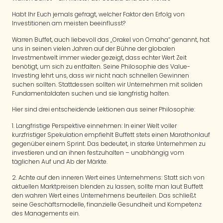
Habt Ihr Euch jemals gefragt, welcher Faktor den Erfolg von
Investitionen am meisten beeinflusst?
Warren Buffet, auch liebevoll das „Orakel von Omaha“ genannt, hat
uns in seinen vielen Jahren auf der Bühne der globalen
Investmentwelt immer wieder gezeigt, dass echter Wert Zeit
benötigt, um sich zu entfalten. Seine Philosophie des Value-
Investing lehrt uns, dass wir nicht nach schnellen Gewinnen
suchen sollten. Stattdessen sollten wir Unternehmen mit soliden
Fundamentaldaten suchen und sie langfristig halten.
Hier sind drei entscheidende Lektionen aus seiner Philosophie:
1. Langfristige Perspektive einnehmen: In einer Welt voller
kurzfristiger Spekulation empfiehlt Buffett stets einen Marathonlauf
gegenüber einem Sprint. Das bedeutet, in starke Unternehmen zu
investieren und an ihnen festzuhalten – unabhängig vom
täglichen Auf und Ab der Märkte.
2. Achte auf den inneren Wert eines Unternehmens: Statt sich von
aktuellen Marktpreisen blenden zu lassen, sollte man laut Buffett
den wahren Wert eines Unternehmens beurteilen. Das schließt
seine Geschäftsmodelle, finanzielle Gesundheit und Kompetenz
des Managements ein.