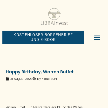
KOSTENLOSER BÖRSENBRIEF
UND E-BOOK
BIG-MONEY-NEW
PREMIUM BÖRS
Happy Birthday, Warren Buffet
31. August 2023
by
Klaus Buhl
Warren Buffet – Ein Meister der Geduld und des Wertes