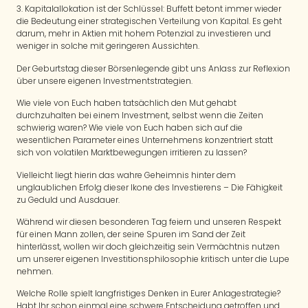
3. Kapitalallokation ist der Schlüssel: Buffett betont immer wieder
die Bedeutung einer strategischen Verteilung von Kapital. Es geht
darum, mehr in Aktien mit hohem Potenzial zu investieren und
weniger in solche mit geringeren Aussichten.
Der Geburtstag dieser Börsenlegende gibt uns Anlass zur Reflexion
über unsere eigenen Investmentstrategien.
Wie viele von Euch haben tatsächlich den Mut gehabt
durchzuhalten bei einem Investment, selbst wenn die Zeiten
schwierig waren? Wie viele von Euch haben sich auf die
wesentlichen Parameter eines Unternehmens konzentriert statt
sich von volatilen Marktbewegungen irritieren zu lassen?
Vielleicht liegt hierin das wahre Geheimnis hinter dem
unglaublichen Erfolg dieser Ikone des Investierens – Die Fähigkeit
zu Geduld und Ausdauer.
Während wir diesen besonderen Tag feiern und unseren Respekt
für einen Mann zollen, der seine Spuren im Sand der Zeit
hinterlässt, wollen wir doch gleichzeitig sein Vermächtnis nutzen
um unserer eigenen Investitionsphilosophie kritisch unter die Lupe
nehmen.
Welche Rolle spielt langfristiges Denken in Eurer Anlagestrategie?
Habt Ihr schon einmal eine schwere Entscheidung getroffen und