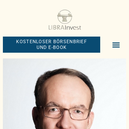
KOSTENLOSER BÖRSENBRIEF
UND E-BOOK
BIG-MONEY-NEW
PREMIUM BÖRS