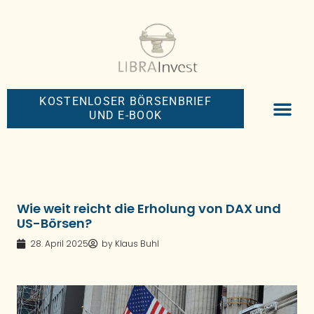
KOSTENLOSER BÖRSENBRIEF
UND E-BOOK
BIG-MONEY-NEW
PREMIUM BÖRS
Wie weit reicht die Erholung von DAX und
US-Börsen?
28. April 2025
by
Klaus Buhl