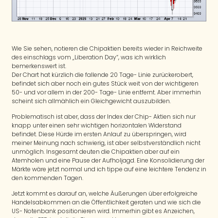
Wie Sie sehen, notieren die Chipaktien bereits wieder in Reichweite
des einschlags vom „Liberation Day“, was ich wirklich
bemerkenswert ist.
Der Chart hat kürzlich die fallende 20 Tage- Linie zurückerobert,
befindet sich aber noch ein gutes Stück weit von der wichtigeren
50- und vor allem in der 200- Tage- Linie entfernt. Aber immerhin
scheint sich allmählich ein Gleichgewicht auszubilden.
Problematisch ist aber, dass der Index der Chip- Aktien sich nur
knapp unter einen sehr wichtigen horizontalen Widerstand
befindet. Diese Hürde im ersten Anlauf zu überspringen, wird
meiner Meinung nach schwierig, ist aber selbstverständlich nicht
unmöglich. Insgesamt deuten die Chipaktien aber auf ein
Atemholen und eine Pause der Aufholjagd. Eine Konsolidierung der
Märkte wäre jetzt normal und ich tippe auf eine leichtere Tendenz in
den kommenden Tagen.
Jetzt kommt es darauf an, welche Äußerungen über erfolgreiche
Handelsabkommen an die Öffentlichkeit geraten und wie sich die
US- Notenbank positionieren wird. Immerhin gibt es Anzeichen,