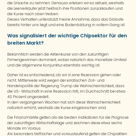
die Ursache zu nehmen. Genauso erleben wir es aktuell, weshalb
die Leerverkäufer jetzt hektisch ihre Positionen zurückkaufen und
die Kurse nach oben treiben.
Dieses Verhalten unterstützt meine Annahme, dass das Gröbste
bereits hinter uns liegt und eine Bodenbildung in vollem Gang ist.
Was signalisiert der wichtige Chipsektor für den
breiten Markt?
Bekanntlich werden die Aktienkurse von den zukünftigen
Firmengewinnen dominiert, wobei natürlich das monetäre Umfeld
und die allgemeine Konjunktur ebenfalls wichtig ist.
Daher ist es entscheidend, ob wir in eine Rezession gehen oder
nicht. Mittlerweile wird wegen der erratischen Zoll- und
Handelspolitik der Regierung Trump die Wahrscheinlichkeit, dass
die US- Wirtschaft in eine Rezession tritt, im Durchschnitt bei etwa
40 Prozent angesiedelt.
In den vergangenen Wochen hat sich diese Wahrscheinlichkeit
natürlich erhöht, weshalb die Kurse eingebrochen sind.
Die Finanzmärkte gelten als die besten Indikatoren für die Prognose
der zukünftigen Wirtschaftslage und zeichnen diese etwa sechs
Monate im Voraus.
Als besonders treffsicher und vorauslaufend gelten die Chipaktien