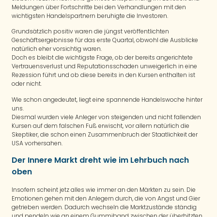
Meldungen über Fortschritte bei den Verhandlungen mit den
wichtigsten Handelspartnern beruhigte die Investoren.
Grundsätzlich positiv waren die jüngst veröffentlichten
Geschäftsergebnisse für das erste Quartal, obwohl die Ausblicke
natürlich eher vorsichtig waren.
Doch es bleibt die wichtigste Frage, ob der bereits angerichtete
Vertrauensverlust und Reputationsschaden unweigerlich in eine
Rezession führt und ob diese bereits in den Kursen enthalten ist
oder nicht.
Wie schon angedeutet, liegt eine spannende Handelswoche hinter
uns.
Diesmal wurden viele Anleger von steigenden und nicht fallenden
Kursen auf dem falschen Fuß erwischt, vor allem natürlich die
Skeptiker, die schon einen Zusammenbruch der Staatlichkeit der
USA vorhersahen.
Der Innere Markt dreht wie im Lehrbuch nach
oben
Insofern scheint jetz alles wie immer an den Märkten zu sein. Die
Emotionen gehen mit den Anlegern durch, die von Angst und Gier
getrieben werden. Dadurch wechseln die Marktzustände ständig
und pendeln wie an einem Gummiband zwischen der überhitzten