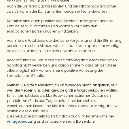
dass die FED im Juli die Zinsen senkt.
Auch die weiteren Quartalszahlen und die Inflationsdaten sowie
das Verhalten der Konsumenten werden entscheidend sein.
Natürlich sind auch positive Nachrichten für die geschundene
Ukraine sehr willkommen und könnten vor allem den
europäischen Börsen Rückenwind geben.
Auch für die total desolate deutsche Konjunktur und die Stimmung
der einheimischen Akteure wäre ein positiver Impuls sehr wichtig,
da dieser von innen leider sehr unwahrscheinlich ist.
Aber natürlich will ich Ihnen die Stimmung an diesem herrlichen
Sonntag nicht verderben und daran erinnern, dass an der Börse
alles möglich ist – vor allem eine positive Auflösung der
komplizierten Situation.
Bleiben Sie bitte zuversichtlich und werden nicht ängstlich, nur
weil die Medien uns allen gerade große Angst verkaufen wollen
.
Es ist normal, dass die Märkte zwischen extremen Zuständen
pendeln. Am Ende des Tages unterscheiden sich die
verschiedenen Krisen und Marktzustände aber nur wenig, aber wir
sollten diese ausnutzen.
Dies versuche ich selbstverständlich auch im Rahmen meiner
Anlageberatung
und im Libra Premium Börsenbrief
.