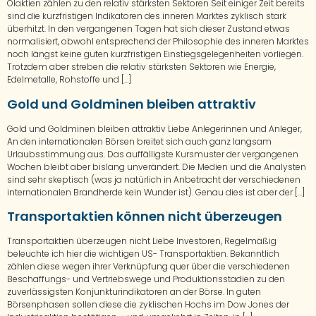
Ölaktien zählen zu den relativ stärksten Sektoren Seit einiger Zeit bereits
sind die kurzfristigen Indikatoren des inneren Marktes zyklisch stark
überhitzt. In den vergangenen Tagen hat sich dieser Zustand etwas
normalisiert, obwohl entsprechend der Philosophie des inneren Marktes
noch längst keine guten kurzfristigen Einstiegsgelegenheiten vorliegen.
Trotzdem aber streben die relativ stärksten Sektoren wie Energie,
Edelmetalle, Rohstoffe und […]
Gold und Goldminen bleiben attraktiv
Gold und Goldminen bleiben attraktiv Liebe Anlegerinnen und Anleger,
An den internationalen Börsen breitet sich auch ganz langsam
Urlaubsstimmung aus. Das auffälligste Kursmuster der vergangenen
Wochen bleibt aber bislang unverändert. Die Medien und die Analysten
sind sehr skeptisch (was ja natürlich in Anbetracht der verschiedenen
internationalen Brandherde kein Wunder ist). Genau dies ist aber der […]
Transportaktien können nicht überzeugen
Transportaktien überzeugen nicht Liebe Investoren, Regelmäßig
beleuchte ich hier die wichtigen US- Transportaktien. Bekanntlich
zählen diese wegen ihrer Verknüpfung quer über die verschiedenen
Beschaffungs- und Vertriebswege und Produktionsstadien zu den
zuverlässigsten Konjunkturindikatoren an der Börse. In guten
Börsenphasen sollen diese die zyklischen Hochs im Dow Jones der