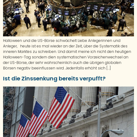
Halloween und die US-Börse schwächelt Liebe Anlegerinnen und
Anleger, heute ist es mal wieder an der Zeit, über die Systematik des
inneren Marktes zu schreiben. Und damit meine ich nicht den heutigen
Halloween-Tag sondern dien systematischen Vorzeichenwechsel an
der US-Börse, der sehr wahrscheinlich auch die übrigen globalen
Börsen negativ beeinflussen wird. Jedenfalls erhöht sich […]
Ist die Zinssenkung bereits verpufft?