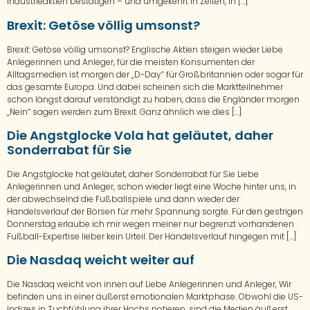
Industrieaktien bestätigen – und umgekehrt in Zeiten, in […]
Brexit: Getöse völlig umsonst?
Brexit: Getöse völlig umsonst? Englische Aktien steigen wieder Liebe
Anlegerinnen und Anleger, für die meisten Konsumenten der
Alltagsmedien ist morgen der „D-Day“ für Großbritannien oder sogar für
das gesamte Europa. Und dabei scheinen sich die Marktteilnehmer
schon längst darauf verständigt zu haben, dass die Engländer morgen
„Nein“ sagen werden zum Brexit. Ganz ähnlich wie dies […]
Die Angstglocke Vola hat geläutet, daher
Sonderrabat für Sie
Die Angstglocke hat geläutet, daher Sonderrabat für Sie Liebe
Anlegerinnen und Anleger, schon wieder liegt eine Woche hinter uns, in
der abwechselnd die Fußballspiele und dann wieder der
Handelsverlauf der Börsen für mehr Spannung sorgte. Für den gestrigen
Donnerstag erlaube ich mir wegen meiner nur begrenzt vorhandenen
Fußball-Expertise lieber kein Urteil. Der Handelsverlauf hingegen mit […]
Die Nasdaq weicht weiter auf
Die Nasdaq weicht von innen auf Liebe Anlegerinnen und Anleger, Wir
befinden uns in einer äußerst emotionalen Marktphase. Obwohl die US-
Indizes in Tuchfühlung ihrer Hochs notieren, sind die Medien äußerst