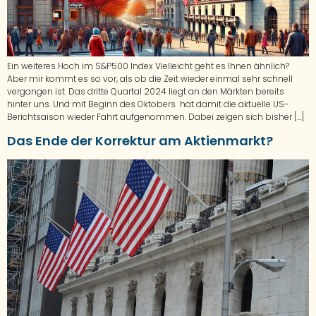
Ein weiteres Hoch im S&P500 Index Vielleicht geht es Ihnen ähnlich?
Aber mir kommt es so vor, als ob die Zeit wieder einmal sehr schnell
vergangen ist. Das dritte Quartal 2024 liegt an den Märkten bereits
hinter uns. Und mit Beginn des Oktobers hat damit die aktuelle US-
Berichtsaison wieder Fahrt aufgenommen. Dabei zeigen sich bisher […]
Das Ende der Korrektur am Aktienmarkt?