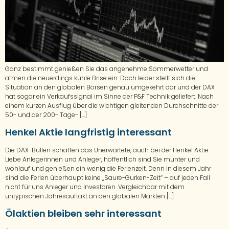
Ganz bestimmt genießen Sie das angenehme Sommerwetter und
atmen die neuerdings kühle Brise ein. Doch leider stellt sich die
Situation an den globalen Börsen genau umgekehrt dar und der DAX
hat sogar ein Verkaufssignal im Sinne der P&F Technik geliefert. Nach
einem kurzen Ausflug über die wichtigen gleitenden Durchschnitte der
50- und der 200- Tage- […]
Henkel Aktie langfristig interessant
Die DAX-Bullen schaffen das Unerwartete, auch bei der Henkel Aktie
Liebe Anlegerinnen und Anleger, hoffentlich sind Sie munter und
wohlauf und genießen ein wenig die Ferienzeit. Denn in diesem Jahr
sind die Ferien überhaupt keine „Saure-Gurken-Zeit“ – auf jeden Fall
nicht für uns Anleger und Investoren. Vergleichbar mit dem
untypischen Jahresauftakt an den globalen Märkten […]
Ölaktien bleiben sehr interessant