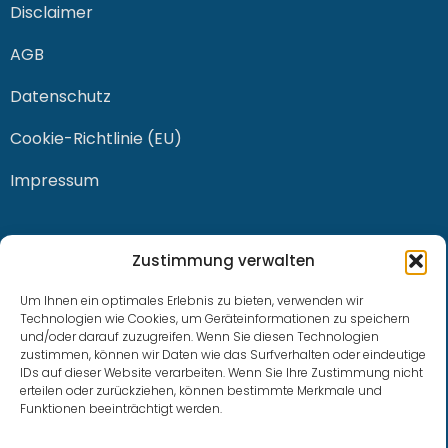
Disclaimer
AGB
Datenschutz
Cookie-Richtlinie (EU)
Impressum
KONTAKT
Zustimmung verwalten
Um Ihnen ein optimales Erlebnis zu bieten, verwenden wir
Technologien wie Cookies, um Geräteinformationen zu speichern
und/oder darauf zuzugreifen. Wenn Sie diesen Technologien
0228 / 915 614 81
zustimmen, können wir Daten wie das Surfverhalten oder eindeutige
IDs auf dieser Website verarbeiten. Wenn Sie Ihre Zustimmung nicht
klaus.buhl@libra-invest.de
erteilen oder zurückziehen, können bestimmte Merkmale und
Funktionen beeinträchtigt werden.