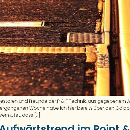
vestoren und Freunde der P & F Technik, aus gegebenem An
r vergangenen Woche habe ich hier bereits über den Gold
 vermutet, dass […]
Aufwärtstrend im Point &