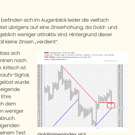
efinden sich im Augenblick leider die vielfach
tet übrigens auf eine Zinserhöhung, da Gold- und
blich weniger attraktiv sind. Hintergrund dieser
ll
keine Zinsen „verdient“.
dass sich
ldminen nach
Kritisch ist
kaufs-Signal,
gelöst wurde.
teigende
 Ehre
ach dem
en weniger
nbruch.
teigenden
 einem Test
Goldminenindex HUI