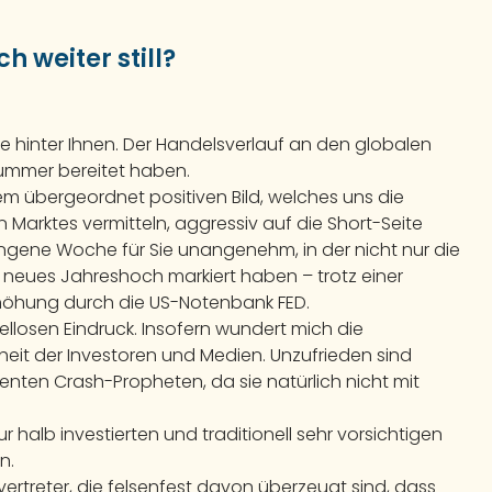
h weiter still?
 hinter Ihnen. Der Handelsverlauf an den globalen
Kummer bereitet haben.
em übergeordnet positiven Bild, welches uns die
n Marktes vermitteln, aggressiv auf die Short-Seite
rgangene Woche für Sie unangenehm, in der nicht nur die
n neues Jahreshoch markiert haben – trotz einer
öhung durch die US-Notenbank FED.
ellosen Eindruck. Insofern wundert mich die
eit der Investoren und Medien. Unzufrieden sind
enten Crash-Propheten, da sie natürlich nicht mit
 halb investierten und traditionell sehr vorsichtigen
n.
ertreter, die felsenfest davon überzeugt sind, dass