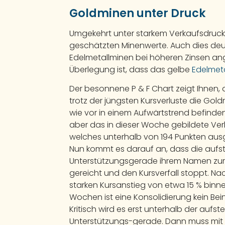
Goldminen unter Druck
Umgekehrt unter starkem Verkaufsdruck b
geschätzten Minenwerte. Auch dies deu
Edelmetallminen bei höheren Zinsen ange
Überlegung ist, dass das gelbe
Edelmeta
Der besonnene P & F Chart zeigt Ihnen, 
trotz der jüngsten Kursverluste die Go
wie vor in einem Aufwärtstrend befinden. 
aber das in dieser Woche gebildete Ver
welches unterhalb von 194 Punkten aus
Nun kommt es darauf an, dass die aufs
Unterstützungsgerade ihrem Namen zur
gereicht und den Kursverfall stoppt. N
starken Kursanstieg von etwa 15 % binn
Wochen ist eine Konsolidierung kein Bei
Kritisch wird es erst unterhalb der aufs
Unterstützungs-gerade. Dann muss mit