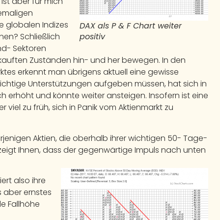
ist aber für mich
hemaligen
e globalen Indizes
DAX als P & F Chart weiter
positiv
en? Schließlich
und- Sektoren
rkauften Zuständen hin- und her bewegen. In den
rktes erkennt man übrigens aktuell eine gewisse
e wichtige Unterstützungen aufgeben müssen, hat sich in
erhöht und könnte weiter ansteigen. Insofern ist eine
 viel zu früh, sich in Panik vom Aktienmarkt zu
erjenigen Aktien, die oberhalb ihrer wichtigen 50- Tage-
s zeigt Ihnen, dass der gegenwärtige Impuls nach unten
rt also ihre
s aber ernstes
le Fallhöhe