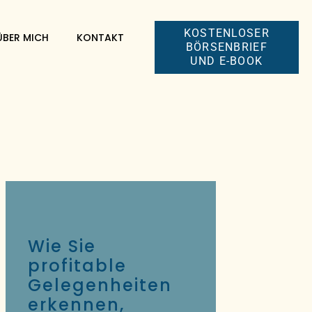
KOSTENLOSER
ÜBER MICH
KONTAKT
BÖRSENBRIEF
UND E-BOOK
Wie Sie
profitable
Gelegenheiten
erkennen,