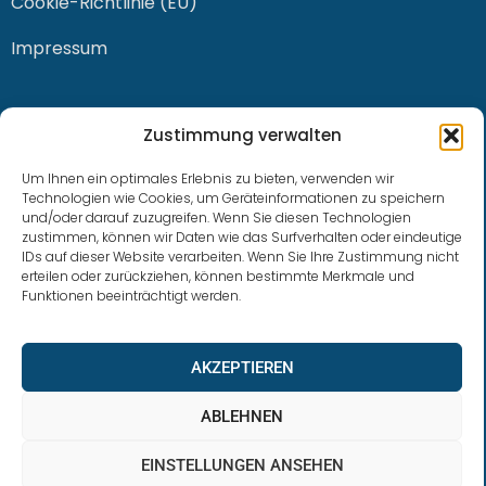
Cookie-Richtlinie (EU)
Impressum
KONTAKT
Zustimmung verwalten
Um Ihnen ein optimales Erlebnis zu bieten, verwenden wir
Technologien wie Cookies, um Geräteinformationen zu speichern
und/oder darauf zuzugreifen. Wenn Sie diesen Technologien
0228 / 915 614 81
zustimmen, können wir Daten wie das Surfverhalten oder eindeutige
IDs auf dieser Website verarbeiten. Wenn Sie Ihre Zustimmung nicht
klaus.buhl@libra-invest.de
erteilen oder zurückziehen, können bestimmte Merkmale und
Funktionen beeinträchtigt werden.
AKZEPTIEREN
ABLEHNEN
EINSTELLUNGEN ANSEHEN
LIBRAInvest © 2023 | Design by SOFTWARESTUBE