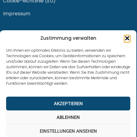
Cookie-Richtlinie (EU)
Impressum
KONTAKT
Zustimmung verwalten
Um Ihnen ein optimales Erlebnis zu bieten, verwenden wir
Technologien wie Cookies, um Geräteinformationen zu speichern
und/oder darauf zuzugreifen. Wenn Sie diesen Technologien
0228 / 915 614 81
zustimmen, können wir Daten wie das Surfverhalten oder eindeutige
IDs auf dieser Website verarbeiten. Wenn Sie Ihre Zustimmung nicht
klaus.buhl@libra-invest.de
erteilen oder zurückziehen, können bestimmte Merkmale und
Funktionen beeinträchtigt werden.
AKZEPTIEREN
ABLEHNEN
EINSTELLUNGEN ANSEHEN
LIBRAInvest © 2023 | Design by SOFTWARESTUBE