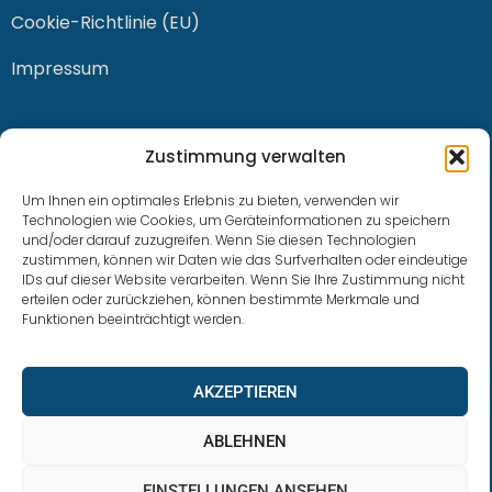
Cookie-Richtlinie (EU)
Impressum
KONTAKT
Zustimmung verwalten
Um Ihnen ein optimales Erlebnis zu bieten, verwenden wir
Technologien wie Cookies, um Geräteinformationen zu speichern
und/oder darauf zuzugreifen. Wenn Sie diesen Technologien
0228 / 915 614 81
zustimmen, können wir Daten wie das Surfverhalten oder eindeutige
IDs auf dieser Website verarbeiten. Wenn Sie Ihre Zustimmung nicht
klaus.buhl@libra-invest.de
erteilen oder zurückziehen, können bestimmte Merkmale und
Funktionen beeinträchtigt werden.
AKZEPTIEREN
ABLEHNEN
EINSTELLUNGEN ANSEHEN