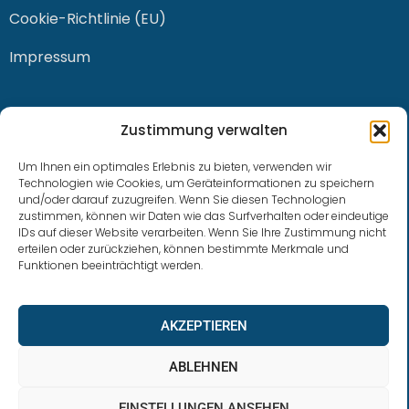
Cookie-Richtlinie (EU)
Impressum
KONTAKT
Zustimmung verwalten
Um Ihnen ein optimales Erlebnis zu bieten, verwenden wir
Technologien wie Cookies, um Geräteinformationen zu speichern
und/oder darauf zuzugreifen. Wenn Sie diesen Technologien
0228 / 915 614 81
zustimmen, können wir Daten wie das Surfverhalten oder eindeutige
IDs auf dieser Website verarbeiten. Wenn Sie Ihre Zustimmung nicht
klaus.buhl@libra-invest.de
erteilen oder zurückziehen, können bestimmte Merkmale und
Funktionen beeinträchtigt werden.
AKZEPTIEREN
ABLEHNEN
EINSTELLUNGEN ANSEHEN