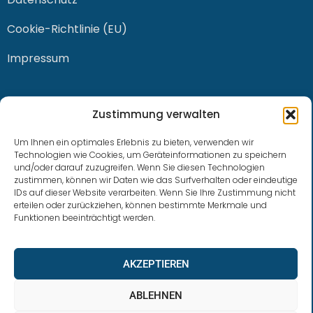
Cookie-Richtlinie (EU)
Impressum
KONTAKT
Zustimmung verwalten
Um Ihnen ein optimales Erlebnis zu bieten, verwenden wir
Technologien wie Cookies, um Geräteinformationen zu speichern
und/oder darauf zuzugreifen. Wenn Sie diesen Technologien
0228 / 915 614 81
zustimmen, können wir Daten wie das Surfverhalten oder eindeutige
IDs auf dieser Website verarbeiten. Wenn Sie Ihre Zustimmung nicht
klaus.buhl@libra-invest.de
erteilen oder zurückziehen, können bestimmte Merkmale und
Funktionen beeinträchtigt werden.
AKZEPTIEREN
ABLEHNEN