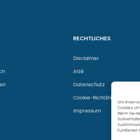
RECHTLICHES
Disclaimer
ch
AGB
gen
Datenschutz
Cookie-Richtlinie (EU)
Um Ihnen ei
Cookies, um
Impressum
Wenn Sie di
Surfverhalte
Zustimmung 
Funktionen 