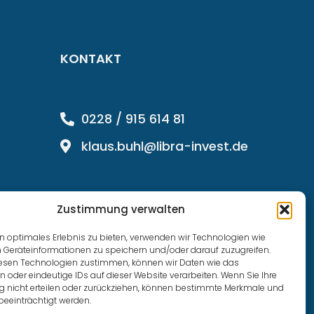
KONTAKT
0228 / 915 614 81
klaus.buhl@libra-invest.de
Zustimmung verwalten
n optimales Erlebnis zu bieten, verwenden wir Technologien wie
 Geräteinformationen zu speichern und/oder darauf zuzugreifen.
esen Technologien zustimmen, können wir Daten wie das
n oder eindeutige IDs auf dieser Website verarbeiten. Wenn Sie Ihre
nicht erteilen oder zurückziehen, können bestimmte Merkmale und
beeinträchtigt werden.