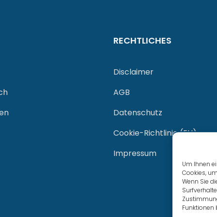
RECHTLICHES
Disclaimer
ch
AGB
gen
Datenschutz
Cookie-Richtlinie (EU)
Impressum
Um Ihnen ei
Cookies, um
Wenn Sie di
Surfverhalte
Zustimmung 
Funktionen 