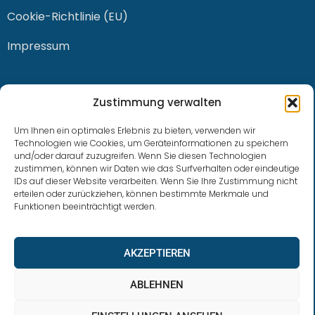
Cookie-Richtlinie (EU)
Impressum
KONTAKT
Zustimmung verwalten
Um Ihnen ein optimales Erlebnis zu bieten, verwenden wir
Technologien wie Cookies, um Geräteinformationen zu speichern
und/oder darauf zuzugreifen. Wenn Sie diesen Technologien
0228 / 915 614 81
zustimmen, können wir Daten wie das Surfverhalten oder eindeutige
IDs auf dieser Website verarbeiten. Wenn Sie Ihre Zustimmung nicht
klaus.buhl@libra-invest.de
erteilen oder zurückziehen, können bestimmte Merkmale und
Funktionen beeinträchtigt werden.
AKZEPTIEREN
ABLEHNEN