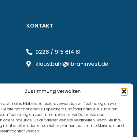
KONTAKT
0228 / 915 614 81
klaus.buhl@libra-invest.de
Zustimmung verwalten
n optimales Erlebnis zu bieten, verwenden wir Technologien wie
 Geräteinformationen zu speichern und/oder darauf zuzugreifen.
esen Technologien zustimmen, können wir Daten wie das
n oder eindeutige IDs auf dieser Website verarbeiten. Wenn Sie Ihre
nicht erteilen oder zurückziehen, können bestimmte Merkmale und
beeinträchtigt werden.