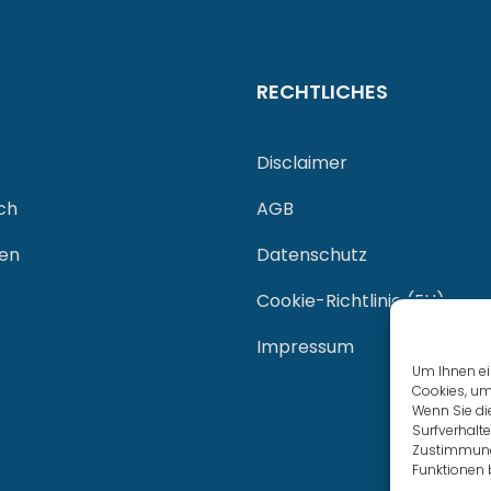
RECHTLICHES
Disclaimer
ch
AGB
gen
Datenschutz
Cookie-Richtlinie (EU)
Impressum
Um Ihnen ei
Cookies, um
Wenn Sie di
Surfverhalte
Zustimmung 
Funktionen 