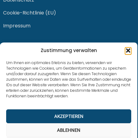
Cookie-Richtlinie (EU)
Impressum
KONTAKT
Zustimmung verwalten
Um Ihnen ein optimales Erlebnis zu bieten, verwenden wir
Technologien wie Cookies, um Geräteinformationen zu speichern
und/oder darauf zuzugreifen. Wenn Sie diesen Technologien
0228 / 915 614 81
zustimmen, können wir Daten wie das Surfverhalten oder eindeutige
IDs auf dieser Website verarbeiten. Wenn Sie Ihre Zustimmung nicht
klaus.buhl@libra-invest.de
erteilen oder zurückziehen, können bestimmte Merkmale und
Funktionen beeinträchtigt werden.
AKZEPTIEREN
ABLEHNEN