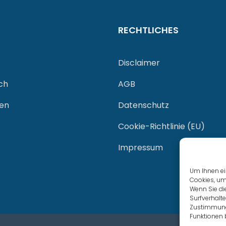
RECHTLICHES
Disclaimer
ch
AGB
gen
Datenschutz
Cookie-Richtlinie (EU)
Impressum
Um Ihnen ei
Cookies, um
Wenn Sie di
Surfverhalte
Zustimmung 
Funktionen 