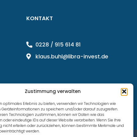
KONTAKT
0228 / 915 614 81
klaus.buhl@libra-invest.de
Zustimmung verwalten
n optimales Erlebnis zu bieten, verwenden wir Technologien wie
 Geräteinformationen zu speichern und/oder darauf zuzugreifen.
esen Technologien zustimmen, können wir Daten wie das
n oder eindeutige IDs auf dieser Website verarbeiten. Wenn Sie Ihre
nicht erteilen oder zurückziehen, können bestimmte Merkmale und
beeinträchtigt werden.