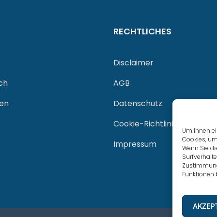
RECHTLICHES
Disclaimer
ch
AGB
gen
Datenschutz
Cookie-Richtlinie (EU)
Um Ihnen ei
Cookies, um
Impressum
Wenn Sie di
Surfverhalte
Zustimmung 
Funktionen 
AKZEP