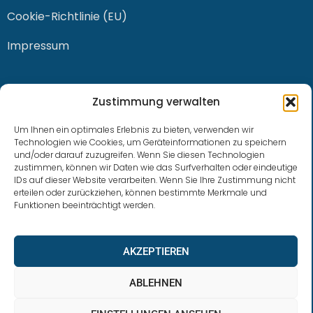
Cookie-Richtlinie (EU)
Impressum
KONTAKT
Zustimmung verwalten
Um Ihnen ein optimales Erlebnis zu bieten, verwenden wir
Technologien wie Cookies, um Geräteinformationen zu speichern
und/oder darauf zuzugreifen. Wenn Sie diesen Technologien
0228 / 915 614 81
zustimmen, können wir Daten wie das Surfverhalten oder eindeutige
IDs auf dieser Website verarbeiten. Wenn Sie Ihre Zustimmung nicht
klaus.buhl@libra-invest.de
erteilen oder zurückziehen, können bestimmte Merkmale und
Funktionen beeinträchtigt werden.
AKZEPTIEREN
ABLEHNEN