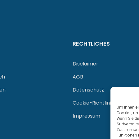
RECHTLICHES
Disclaimer
ch
AGB
gen
Datenschutz
Cookie-Richtlinie (EU)
Um Ihnen ei
Cookies, um
Impressum
Wenn Sie di
Surfverhalte
Zustimmung 
Funktionen 