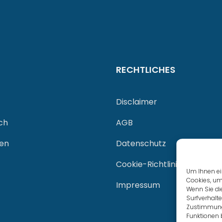
RECHTLICHES
Disclaimer
ch
AGB
gen
Datenschutz
Cookie-Richtlinie (EU)
Um Ihnen ei
Cookies, um
Impressum
Wenn Sie di
Surfverhalte
Zustimmung 
Funktionen 