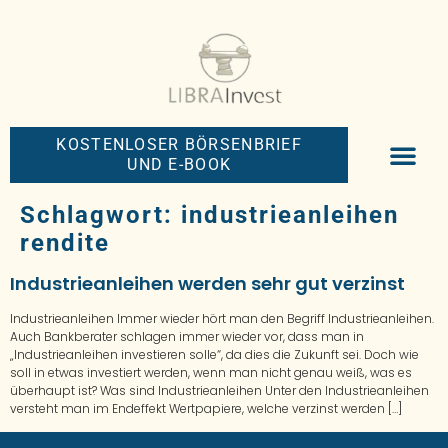
KOSTENLOSER BÖRSENBRIEF
UND E-BOOK
BIG-MONEY-NEW
PREMIUM BÖRS
Schlagwort:
industrieanleihen
rendite
Industrieanleihen werden sehr gut verzinst
Industrieanleihen Immer wieder hört man den Begriff Industrieanleihen.
Auch Bankberater schlagen immer wieder vor, dass man in
„Industrieanleihen investieren solle“, da dies die Zukunft sei. Doch wie
soll in etwas investiert werden, wenn man nicht genau weiß, was es
überhaupt ist? Was sind Industrieanleihen Unter den Industrieanleihen
versteht man im Endeffekt Wertpapiere, welche verzinst werden […]