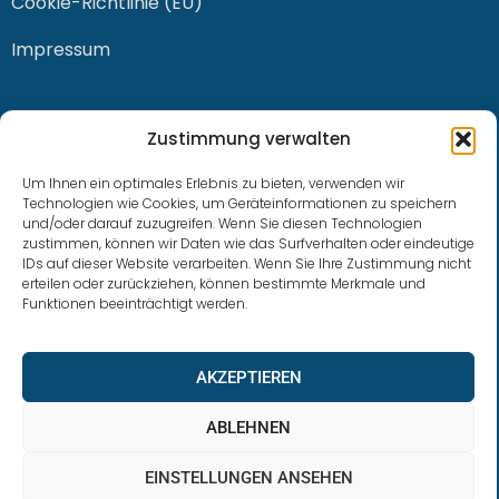
Cookie-Richtlinie (EU)
Impressum
KONTAKT
Zustimmung verwalten
Um Ihnen ein optimales Erlebnis zu bieten, verwenden wir
Technologien wie Cookies, um Geräteinformationen zu speichern
und/oder darauf zuzugreifen. Wenn Sie diesen Technologien
0228 / 915 614 81
zustimmen, können wir Daten wie das Surfverhalten oder eindeutige
IDs auf dieser Website verarbeiten. Wenn Sie Ihre Zustimmung nicht
klaus.buhl@libra-invest.de
erteilen oder zurückziehen, können bestimmte Merkmale und
Funktionen beeinträchtigt werden.
AKZEPTIEREN
ABLEHNEN
EINSTELLUNGEN ANSEHEN
LIBRAInvest © 2023 | Design by SOFTWARESTUBE