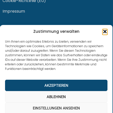
Cookie-Richtlinie (EU)
Impressum
KONTAKT
Zustimmung verwalten
Um Ihnen ein optimales Erlebnis zu bieten, verwenden wir
Technologien wie Cookies, um Geräteinformationen zu speichern
und/oder darauf zuzugreifen. Wenn Sie diesen Technologien
0228 / 915 614 81
zustimmen, können wir Daten wie das Surfverhalten oder eindeutige
IDs auf dieser Website verarbeiten. Wenn Sie Ihre Zustimmung nicht
klaus.buhl@libra-invest.de
erteilen oder zurückziehen, können bestimmte Merkmale und
Funktionen beeinträchtigt werden.
AKZEPTIEREN
ABLEHNEN
EINSTELLUNGEN ANSEHEN
LIBRAInvest © 2023 | Design by SOFTWARESTUBE