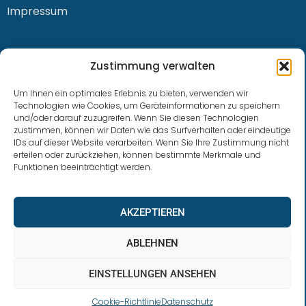
Impressum
KONTAKT
Zustimmung verwalten
Um Ihnen ein optimales Erlebnis zu bieten, verwenden wir
Technologien wie Cookies, um Geräteinformationen zu speichern
und/oder darauf zuzugreifen. Wenn Sie diesen Technologien
0228 / 915 614 81
zustimmen, können wir Daten wie das Surfverhalten oder eindeutige
IDs auf dieser Website verarbeiten. Wenn Sie Ihre Zustimmung nicht
klaus.buhl@libra-invest.de
erteilen oder zurückziehen, können bestimmte Merkmale und
Funktionen beeinträchtigt werden.
AKZEPTIEREN
ABLEHNEN
EINSTELLUNGEN ANSEHEN
LIBRAInvest © 2023 | Design by SOFTWARESTUBE
Cookie-Richtlinie
Datenschutz