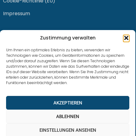
Cookie-Richtlinie (EU)
Impressum
KONTAKT
Zustimmung verwalten
Um Ihnen ein optimales Erlebnis zu bieten, verwenden wir
Technologien wie Cookies, um Geräteinformationen zu speichern
und/oder darauf zuzugreifen. Wenn Sie diesen Technologien
0228 / 915 614 81
zustimmen, können wir Daten wie das Surfverhalten oder eindeutige
IDs auf dieser Website verarbeiten. Wenn Sie Ihre Zustimmung nicht
klaus.buhl@libra-invest.de
erteilen oder zurückziehen, können bestimmte Merkmale und
Funktionen beeinträchtigt werden.
AKZEPTIEREN
ABLEHNEN
EINSTELLUNGEN ANSEHEN
LIBRAInvest © 2023 | Design by SOFTWARESTUBE