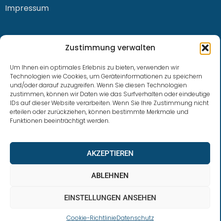
Impressum
KONTAKT
Zustimmung verwalten
Um Ihnen ein optimales Erlebnis zu bieten, verwenden wir
Technologien wie Cookies, um Geräteinformationen zu speichern
und/oder darauf zuzugreifen. Wenn Sie diesen Technologien
0228 / 915 614 81
zustimmen, können wir Daten wie das Surfverhalten oder eindeutige
IDs auf dieser Website verarbeiten. Wenn Sie Ihre Zustimmung nicht
klaus.buhl@libra-invest.de
erteilen oder zurückziehen, können bestimmte Merkmale und
Funktionen beeinträchtigt werden.
AKZEPTIEREN
ABLEHNEN
EINSTELLUNGEN ANSEHEN
LIBRAInvest © 2023 | Design by SOFTWARESTUBE
Cookie-Richtlinie
Datenschutz