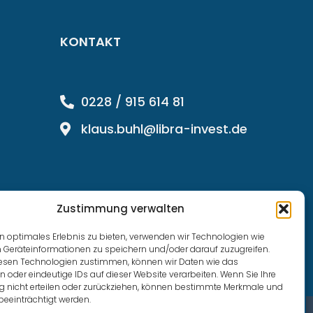
KONTAKT
0228 / 915 614 81
klaus.buhl@libra-invest.de
Zustimmung verwalten
n optimales Erlebnis zu bieten, verwenden wir Technologien wie
 Geräteinformationen zu speichern und/oder darauf zuzugreifen.
esen Technologien zustimmen, können wir Daten wie das
n oder eindeutige IDs auf dieser Website verarbeiten. Wenn Sie Ihre
nicht erteilen oder zurückziehen, können bestimmte Merkmale und
beeinträchtigt werden.