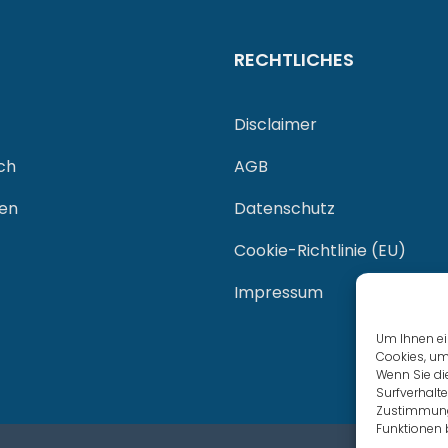
RECHTLICHES
Disclaimer
ch
AGB
gen
Datenschutz
Cookie-Richtlinie (EU)
Impressum
Um Ihnen ei
Cookies, um
Wenn Sie di
Surfverhalte
Zustimmung 
Funktionen 