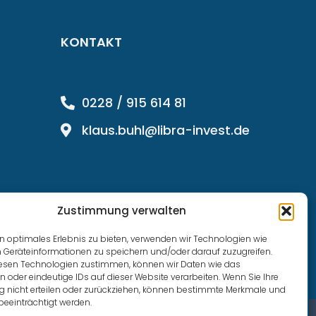
KONTAKT
0228 / 915 614 81
klaus.buhl@libra-invest.de
Zustimmung verwalten
n optimales Erlebnis zu bieten, verwenden wir Technologien wie
 Geräteinformationen zu speichern und/oder darauf zuzugreifen.
esen Technologien zustimmen, können wir Daten wie das
n oder eindeutige IDs auf dieser Website verarbeiten. Wenn Sie Ihre
nicht erteilen oder zurückziehen, können bestimmte Merkmale und
beeinträchtigt werden.