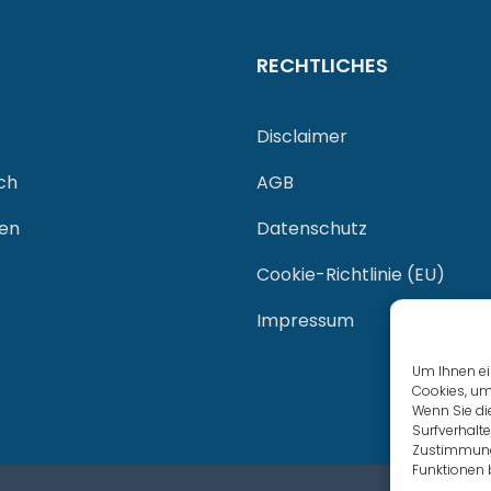
RECHTLICHES
Disclaimer
ch
AGB
gen
Datenschutz
Cookie-Richtlinie (EU)
Impressum
Um Ihnen ei
Cookies, um
Wenn Sie di
Surfverhalte
Zustimmung 
Funktionen 