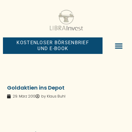
KOSTENLOSER BÖRSENBRIEF
UND E-BOOK
BIG-MONEY-NEW
PREMIUM BÖRS
Goldaktien ins Depot
29. März 2013
by
Klaus Buhl