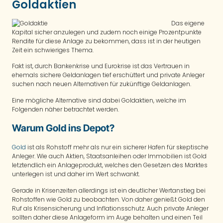
Goldaktien
Das eigene
Kapital sicher anzulegen und zudem noch einige Prozentpunkte
Rendite für diese Anlage zu bekommen, dass ist in der heutigen
Zeit ein schwieriges Thema.
Fakt ist, durch Bankenkrise und Eurokrise ist das Vertrauen in
ehemals sichere Geldanlagen tief erschüttert und private Anleger
suchen nach neuen Alternativen für zukünftige Geldanlagen.
Eine mögliche Alternative sind dabei Goldaktien, welche im
Folgenden näher betrachtet werden.
Warum Gold ins Depot?
Gold
ist als Rohstoff mehr als nur ein sicherer Hafen für skeptische
Anleger. Wie auch Aktien, Staatsanleihen oder Immobilien ist Gold
letztendlich ein Anlageprodukt, welches den Gesetzen des Marktes
unterlegen ist und daher im Wert schwankt.
Gerade in Krisenzeiten allerdings ist ein deutlicher Wertanstieg bei
Rohstoffen wie Gold zu beobachten. Von daher genießt Gold den
Ruf als Krisensicherung und Inflationsschutz. Auch private Anleger
sollten daher diese Anlageform im Auge behalten und einen Teil