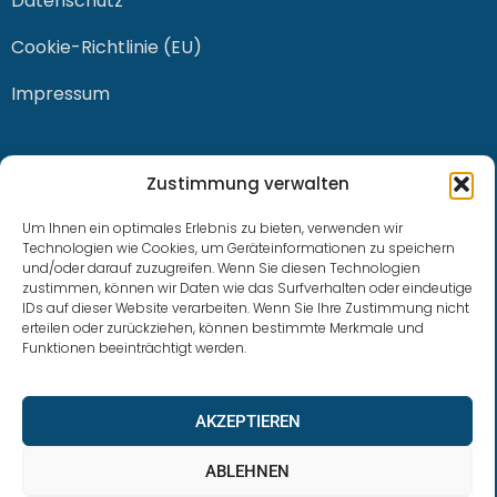
Datenschutz
Cookie-Richtlinie (EU)
Impressum
KONTAKT
Zustimmung verwalten
Um Ihnen ein optimales Erlebnis zu bieten, verwenden wir
Technologien wie Cookies, um Geräteinformationen zu speichern
0228 / 915 614 81
und/oder darauf zuzugreifen. Wenn Sie diesen Technologien
zustimmen, können wir Daten wie das Surfverhalten oder eindeutige
IDs auf dieser Website verarbeiten. Wenn Sie Ihre Zustimmung nicht
klaus.buhl@libra-invest.de
erteilen oder zurückziehen, können bestimmte Merkmale und
Funktionen beeinträchtigt werden.
AKZEPTIEREN
ABLEHNEN