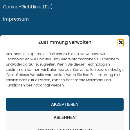
Cookie-Richtlinie (EU)
Impressum
KONTAKT
Zustimmung verwalten
Um Ihnen ein optimales Erlebnis zu bieten, verwenden wir
Technologien wie Cookies, um Geräteinformationen zu speichern
und/oder darauf zuzugreifen. Wenn Sie diesen Technologien
0228 / 915 614 81
zustimmen, können wir Daten wie das Surfverhalten oder eindeutige
IDs auf dieser Website verarbeiten. Wenn Sie Ihre Zustimmung nicht
klaus.buhl@libra-invest.de
erteilen oder zurückziehen, können bestimmte Merkmale und
Funktionen beeinträchtigt werden.
AKZEPTIEREN
ABLEHNEN