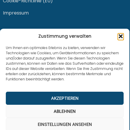
Cookie-Richtlinie (EU)
Impressum
KONTAKT
Zustimmung verwalten
Um Ihnen ein optimales Erlebnis zu bieten, verwenden wir
Technologien wie Cookies, um Geräteinformationen zu speichern
und/oder darauf zuzugreifen. Wenn Sie diesen Technologien
0228 / 915 614 81
zustimmen, können wir Daten wie das Surfverhalten oder eindeutige
IDs auf dieser Website verarbeiten. Wenn Sie Ihre Zustimmung nicht
klaus.buhl@libra-invest.de
erteilen oder zurückziehen, können bestimmte Merkmale und
Funktionen beeinträchtigt werden.
AKZEPTIEREN
ABLEHNEN
EINSTELLUNGEN ANSEHEN
LIBRAInvest © 2023 | Design by SOFTWARESTUBE