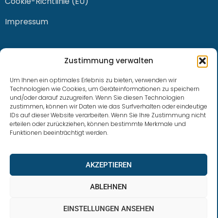
Cookie-Richtlinie (EU)
Impressum
KONTAKT
Zustimmung verwalten
Um Ihnen ein optimales Erlebnis zu bieten, verwenden wir
Technologien wie Cookies, um Geräteinformationen zu speichern
und/oder darauf zuzugreifen. Wenn Sie diesen Technologien
0228 / 915 614 81
zustimmen, können wir Daten wie das Surfverhalten oder eindeutige
IDs auf dieser Website verarbeiten. Wenn Sie Ihre Zustimmung nicht
klaus.buhl@libra-invest.de
erteilen oder zurückziehen, können bestimmte Merkmale und
Funktionen beeinträchtigt werden.
AKZEPTIEREN
ABLEHNEN
EINSTELLUNGEN ANSEHEN
LIBRAInvest © 2023 | Design by SOFTWARESTUBE