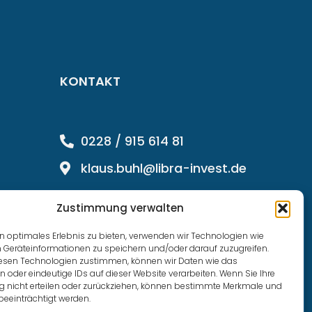
KONTAKT
0228 / 915 614 81
klaus.buhl@libra-invest.de
Zustimmung verwalten
n optimales Erlebnis zu bieten, verwenden wir Technologien wie
 Geräteinformationen zu speichern und/oder darauf zuzugreifen.
esen Technologien zustimmen, können wir Daten wie das
n oder eindeutige IDs auf dieser Website verarbeiten. Wenn Sie Ihre
nicht erteilen oder zurückziehen, können bestimmte Merkmale und
beeinträchtigt werden.