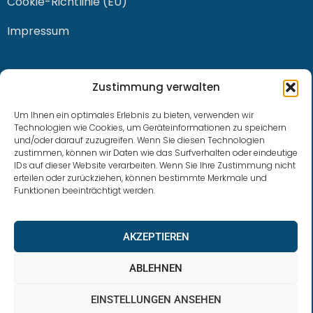
Cookie-Richtlinie (EU)
Impressum
KONTAKT
Zustimmung verwalten
Um Ihnen ein optimales Erlebnis zu bieten, verwenden wir
Technologien wie Cookies, um Geräteinformationen zu speichern
und/oder darauf zuzugreifen. Wenn Sie diesen Technologien
0228 / 915 614 81
zustimmen, können wir Daten wie das Surfverhalten oder eindeutige
IDs auf dieser Website verarbeiten. Wenn Sie Ihre Zustimmung nicht
klaus.buhl@libra-invest.de
erteilen oder zurückziehen, können bestimmte Merkmale und
Funktionen beeinträchtigt werden.
AKZEPTIEREN
ABLEHNEN
EINSTELLUNGEN ANSEHEN
LIBRAInvest © 2023 | Design by SOFTWARESTUBE