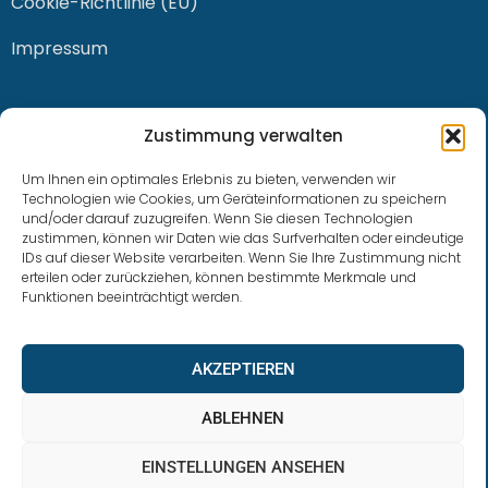
Cookie-Richtlinie (EU)
Impressum
KONTAKT
Zustimmung verwalten
Um Ihnen ein optimales Erlebnis zu bieten, verwenden wir
Technologien wie Cookies, um Geräteinformationen zu speichern
und/oder darauf zuzugreifen. Wenn Sie diesen Technologien
0228 / 915 614 81
zustimmen, können wir Daten wie das Surfverhalten oder eindeutige
IDs auf dieser Website verarbeiten. Wenn Sie Ihre Zustimmung nicht
klaus.buhl@libra-invest.de
erteilen oder zurückziehen, können bestimmte Merkmale und
Funktionen beeinträchtigt werden.
AKZEPTIEREN
ABLEHNEN
EINSTELLUNGEN ANSEHEN
LIBRAInvest © 2023 | Design by SOFTWARESTUBE