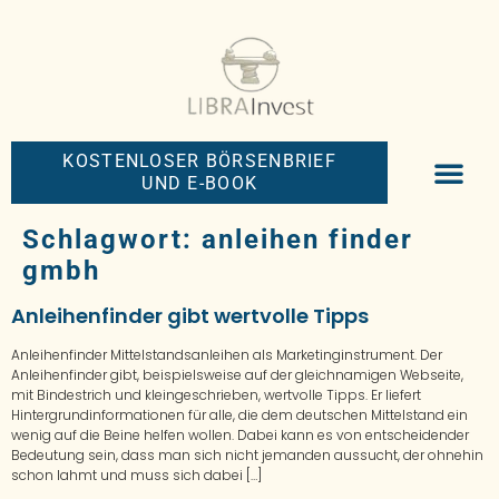
KOSTENLOSER BÖRSENBRIEF
UND E-BOOK
BIG-MONEY-NEW
PREMIUM BÖRS
Schlagwort:
anleihen finder
gmbh
Anleihenfinder gibt wertvolle Tipps
Anleihenfinder Mittelstandsanleihen als Marketinginstrument. Der
Anleihenfinder gibt, beispielsweise auf der gleichnamigen Webseite,
mit Bindestrich und kleingeschrieben, wertvolle Tipps. Er liefert
Hintergrundinformationen für alle, die dem deutschen Mittelstand ein
wenig auf die Beine helfen wollen. Dabei kann es von entscheidender
Bedeutung sein, dass man sich nicht jemanden aussucht, der ohnehin
schon lahmt und muss sich dabei […]