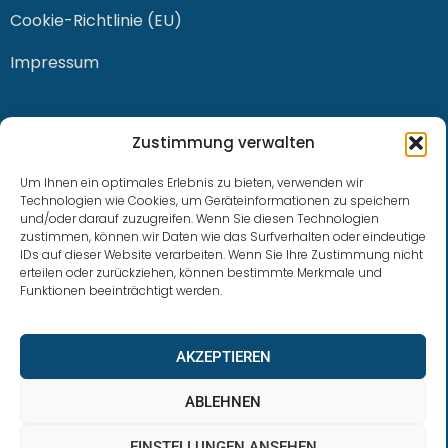
Cookie-Richtlinie (EU)
Impressum
KONTAKT
Zustimmung verwalten
Um Ihnen ein optimales Erlebnis zu bieten, verwenden wir
Technologien wie Cookies, um Geräteinformationen zu speichern
und/oder darauf zuzugreifen. Wenn Sie diesen Technologien
0228 / 915 614 81
zustimmen, können wir Daten wie das Surfverhalten oder eindeutige
IDs auf dieser Website verarbeiten. Wenn Sie Ihre Zustimmung nicht
klaus.buhl@libra-invest.de
erteilen oder zurückziehen, können bestimmte Merkmale und
Funktionen beeinträchtigt werden.
AKZEPTIEREN
ABLEHNEN
EINSTELLUNGEN ANSEHEN