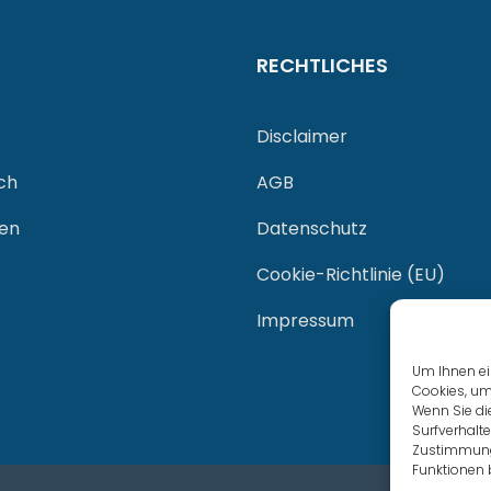
RECHTLICHES
Disclaimer
ch
AGB
gen
Datenschutz
Cookie-Richtlinie (EU)
Impressum
Um Ihnen ei
Cookies, um
Wenn Sie di
Surfverhalte
Zustimmung 
Funktionen 