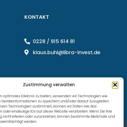
KONTAKT
0228 / 915 614 81
klaus.buhl@libra-invest.de
Zustimmung verwalten
n optimales Erlebnis zu bieten, verwenden wir Technologien wie
 Geräteinformationen zu speichern und/oder darauf zuzugreifen.
esen Technologien zustimmen, können wir Daten wie das
n oder eindeutige IDs auf dieser Website verarbeiten. Wenn Sie Ihre
nicht erteilen oder zurückziehen, können bestimmte Merkmale und
beeinträchtigt werden.