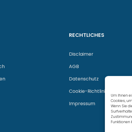
RECHTLICHES
Disclaimer
ch
AGB
gen
Datenschutz
Cookie-Richtlinie (EU)
Um Ihnen ei
Cookies, um
Impressum
Wenn Sie di
Surfverhalte
Zustimmung 
Funktionen 