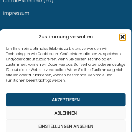
Cookie-Richtlinie (EU)
Impressum
KONTAKT
Zustimmung verwalten
Um Ihnen ein optimales Erlebnis zu bieten, verwenden wir
Technologien wie Cookies, um Geräteinformationen zu speichern
und/oder darauf zuzugreifen. Wenn Sie diesen Technologien
0228 / 915 614 81
zustimmen, können wir Daten wie das Surfverhalten oder eindeutige
IDs auf dieser Website verarbeiten. Wenn Sie Ihre Zustimmung nicht
klaus.buhl@libra-invest.de
erteilen oder zurückziehen, können bestimmte Merkmale und
Funktionen beeinträchtigt werden.
AKZEPTIEREN
ABLEHNEN
EINSTELLUNGEN ANSEHEN
LIBRAInvest © 2023 | Design by SOFTWARESTUBE