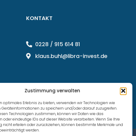
KONTAKT
0228 / 915 614 81
klaus.buhl@libra-invest.de
Zustimmung verwalten
n optimales Erlebnis zu bieten, verwenden wir Technologien wie
 Geräteinformationen zu speichern und/oder darauf zuzugreifen.
esen Technologien zustimmen, können wir Daten wie das
n oder eindeutige IDs auf dieser Website verarbeiten. Wenn Sie Ihre
nicht erteilen oder zurückziehen, können bestimmte Merkmale und
beeinträchtigt werden.