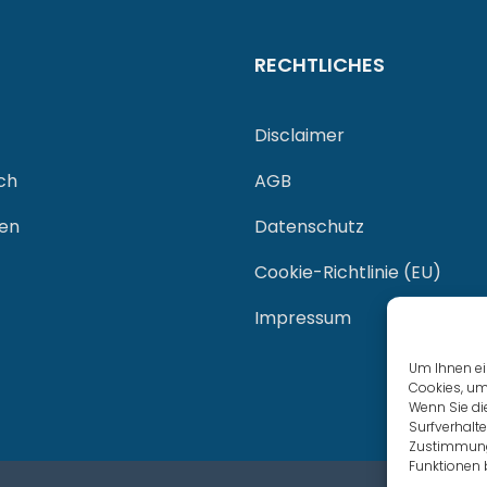
RECHTLICHES
Disclaimer
ch
AGB
gen
Datenschutz
Cookie-Richtlinie (EU)
Impressum
Um Ihnen ei
Cookies, um
Wenn Sie di
Surfverhalte
Zustimmung 
Funktionen 