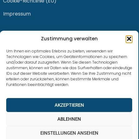
Cookie-Richtlinie (EU)
Impressum
KONTAKT
Zustimmung verwalten
Um Ihnen ein optimales Erlebnis zu bieten, verwenden wir
Technologien wie Cookies, um Geräteinformationen zu speichern
und/oder darauf zuzugreifen. Wenn Sie diesen Technologien
0228 / 915 614 81
zustimmen, können wir Daten wie das Surfverhalten oder eindeutige
IDs auf dieser Website verarbeiten. Wenn Sie Ihre Zustimmung nicht
klaus.buhl@libra-invest.de
erteilen oder zurückziehen, können bestimmte Merkmale und
Funktionen beeinträchtigt werden.
AKZEPTIEREN
ABLEHNEN
EINSTELLUNGEN ANSEHEN
LIBRAInvest © 2023 | Design by SOFTWARESTUBE