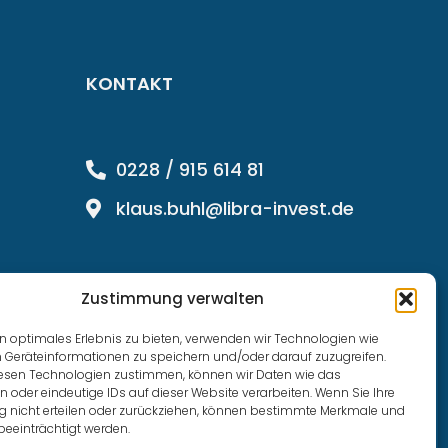
KONTAKT
0228 / 915 614 81
klaus.buhl@libra-invest.de
Zustimmung verwalten
n optimales Erlebnis zu bieten, verwenden wir Technologien wie
 Geräteinformationen zu speichern und/oder darauf zuzugreifen.
esen Technologien zustimmen, können wir Daten wie das
n oder eindeutige IDs auf dieser Website verarbeiten. Wenn Sie Ihre
nicht erteilen oder zurückziehen, können bestimmte Merkmale und
beeinträchtigt werden.