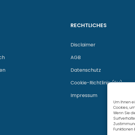
RECHTLICHES
Disclaimer
ch
AGB
gen
Datenschutz
Cookie-Richtlinie (EU)
Impressum
Um Ihnen ei
Cookies, um
Wenn Sie di
Surfverhalte
Zustimmung 
Funktionen 