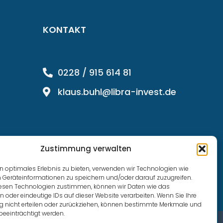
KONTAKT
0228 / 915 614 81
klaus.buhl@libra-invest.de
Zustimmung verwalten
n optimales Erlebnis zu bieten, verwenden wir Technologien wie
 Geräteinformationen zu speichern und/oder darauf zuzugreifen.
esen Technologien zustimmen, können wir Daten wie das
n oder eindeutige IDs auf dieser Website verarbeiten. Wenn Sie Ihre
nicht erteilen oder zurückziehen, können bestimmte Merkmale und
beeinträchtigt werden.