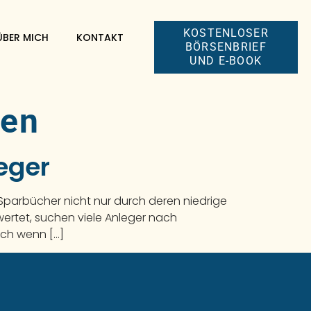
KOSTENLOSER
ÜBER MICH
KONTAKT
BÖRSENBRIEF
UND E-BOOK
ien
eger
en Sparbücher nicht nur durch deren niedrige
ertet, suchen viele Anleger nach
uch wenn […]