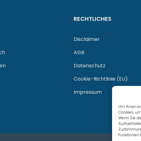
RECHTLICHES
Disclaimer
ch
AGB
gen
Datenschutz
Cookie-Richtlinie (EU)
Impressum
Um Ihnen ei
Cookies, um
Wenn Sie di
Surfverhalte
Zustimmung 
Funktionen 